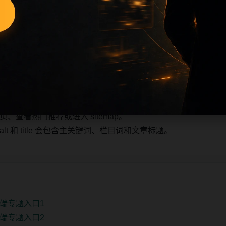
也跟随主关键词、栏目词和文章标题生成。如果采集内容缺少图片，将使
不进入发布队列。本页还加入常见问题和站内推荐，帮助用户从
3条内容作为初始建设页，重点承担栏目深度补齐、内链结构完
少量补充，优先保持标题、图片和摘要一致。
查看热门推荐或进入 sitemap。
 和 title 会包含主关键词、栏目词和文章标题。
端专题入口1
端专题入口2