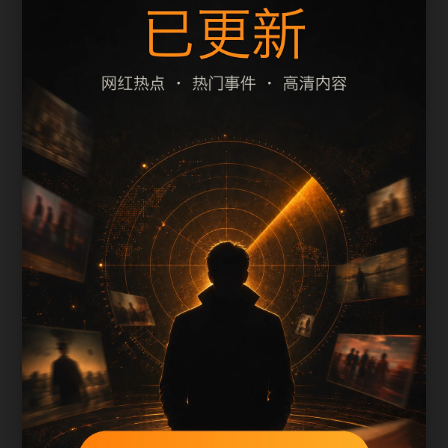
题、摘要和栏目是否一致。本页围绕网红热点整理
阅读入口，减少用户在手机端反复返回搜索结果的
次数。
页面保留清晰的栏目路径、站内推荐和 sitemap 入
口，方便继续浏览同主题内容。
内容归集说明
最新网红吃瓜事件合集会按栏目持续补充新内容，
标题、description、正文摘要和图片说明保持同一主
题，避免无关词堆砌。
后续采集或 AI 生成内容时，每篇应不少于 650 字，
并配套主题图、alt/title 和同类推荐。