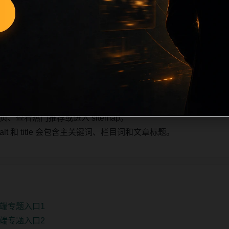
也跟随主关键词、栏目词和文章标题生成。如果采集内容缺少图片，将使
不进入发布队列。本页还加入常见问题和站内推荐，帮助用户从
5条内容作为初始建设页，重点承担栏目深度补齐、内链结构完
少量补充，优先保持标题、图片和摘要一致。
查看热门推荐或进入 sitemap。
 和 title 会包含主关键词、栏目词和文章标题。
端专题入口1
端专题入口2