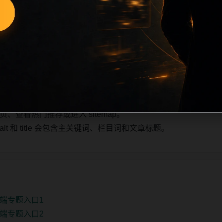
也跟随主关键词、栏目词和文章标题生成。如果采集内容缺少图片，将使
不进入发布队列。本页还加入常见问题和站内推荐，帮助用户从
4条内容作为初始建设页，重点承担栏目深度补齐、内链结构完
少量补充，优先保持标题、图片和摘要一致。
查看热门推荐或进入 sitemap。
 和 title 会包含主关键词、栏目词和文章标题。
端专题入口1
端专题入口2