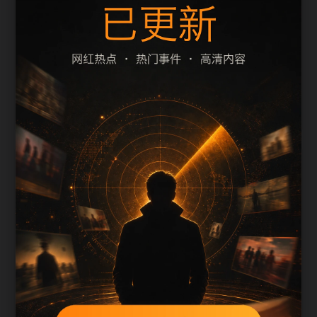
题、摘要和栏目是否一致。本页围绕明星事件整理
阅读入口，减少用户在手机端反复返回搜索结果的
次数。
页面保留清晰的栏目路径、站内推荐和 sitemap 入
口，方便继续浏览同主题内容。
内容归集说明
最新网红吃瓜事件合集会按栏目持续补充新内容，
标题、description、正文摘要和图片说明保持同一主
题，避免无关词堆砌。
后续采集或 AI 生成内容时，每篇应不少于 650 字，
并配套主题图、alt/title 和同类推荐。