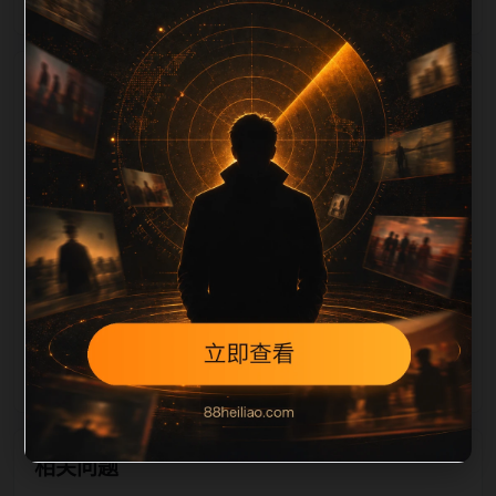
栏目内容归集
相关，图片文件名和 alt/title 也跟随主关键词、栏目词
和文章标题生成。如果采集内容缺少图片，将使用同主
题默认图兜底；如果标题过短、描述为空、正文摘要不
足或关键词连续重复，则不进入发布队列。本页还加入
常见问题和站内推荐，帮助用户从一个入口跳转到同类
页面、专题合集和热榜内容，提升停留时间和页面可抓
取性。第1条内容作为初始建设页，重点承担栏目深度
补齐、内链结构完善和后续采集归类的承接作用。
相关问题