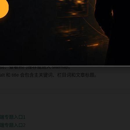
也跟随主关键词、栏目词和文章标题生成。如果采集内容缺少图片，将使
不进入发布队列。本页还加入常见问题和站内推荐，帮助用户从
1条内容作为初始建设页，重点承担栏目深度补齐、内链结构完
少量补充，优先保持标题、图片和摘要一致。
查看热门推荐或进入 sitemap。
 和 title 会包含主关键词、栏目词和文章标题。
端专题入口1
端专题入口2